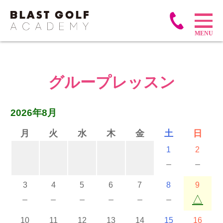
グループレッスン
2026年8月
月
火
水
木
金
土
日
1
2
－
－
3
4
5
6
7
8
9
－
－
－
－
－
－
△
10
11
12
13
14
15
16