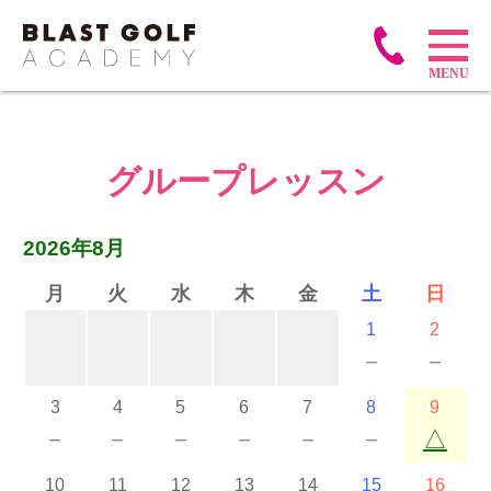
グループレッスン
2026年8月
月
火
水
木
金
土
日
1
2
－
－
3
4
5
6
7
8
9
－
－
－
－
－
－
△
10
11
12
13
14
15
16